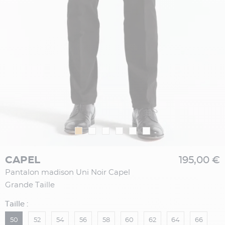
CAPEL
195,00 €
Pantalon madison Uni Noir Capel
Grande Taille
Taille :
50
52
54
56
58
60
62
64
66