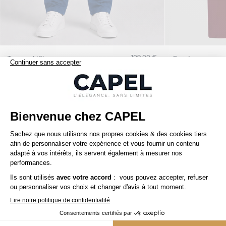
109,00 €
tommy hilfiger
capel
Pantalon Chino Twill pour Homme Grand Bleu
Nos clients aiment aussi