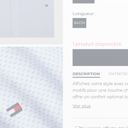
Longueur :
64CM
1 produit disponible
DESCRIPTION
ENTRETI
Affichez votre style avec cette chemise Tommy Hilfiger grande taille, ornée de mini
motifs pour une touche ch
offre un confort optimal t
toutes les occasions, que 
Voir plus
amis. Ajoutez une pièce 
Tommy Hilfiger.
Caractéristiques :