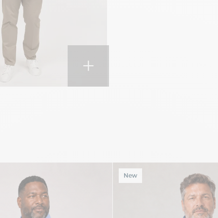
+
New