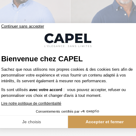
119,00 €
figer
tommy hilfiger
Chemise Maille Piquée Grande Taille Ciel