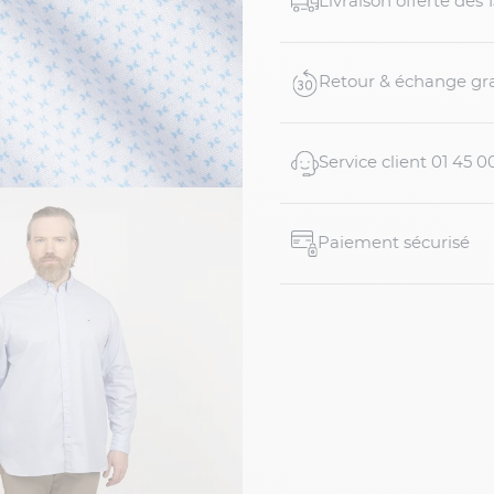
Livraison offerte dés
- 50% coton bio, 50% coto
Retour & échange gra
- Manches lo...
Service client 01 45 0
Paiement sécurisé