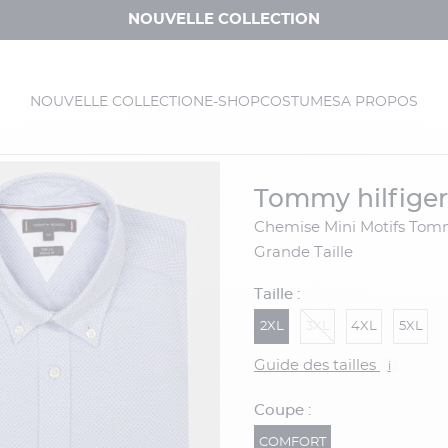
NOUVELLE COLLECTION
NOUVELLE COLLECTION
E-SHOP
COSTUMES
A PROPOS
tommy hilfiger
Chemise Mini Motifs Tommy Hilfiger
Grande Taille
Taille :
2XL
3XL
4XL
5XL
Guide des tailles
i
Coupe :
COMFORT