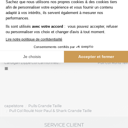
149,00 €
tommy hilfiger
tommy hilfiger
Cardigan Zippé Col Camionneur Grande Taille Noir
capelstore
Pulls Grande Taille
Pull Col Roulé Noir Paul & Shark Grande Taille
SERVICE CLIENT