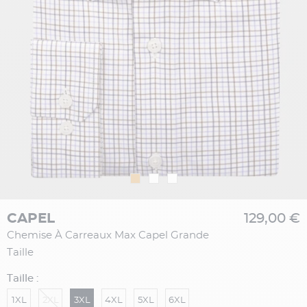
CAPEL
129,00 €
Chemise À Carreaux Max Capel Grande
Taille
Taille :
1XL
2XL
3XL
4XL
5XL
6XL