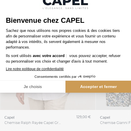
129,00 €
capel
capel
Chemise Ralph Rayée Capel Grande Taille