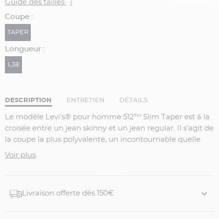
Guide des tailles
i
Coupe :
TAPER
Longueur :
L38
DESCRIPTION
ENTRETIEN
DÉTAILS
Le modèle Levi's® pour homme 512™ Slim Taper est à la
croisée entre un jean skinny et un jean regular. Il s’agit de
la coupe la plus polyvalente, un incontournable quelle
que soit l’occasion. Comme son nom l’indique, il possède
Voir plus
une coupe ajustée au niveau des cuisses et fuselée
jusqu’à la cheville. En fin de compte ? Un jean à l’aspect
fait sur mesure que vous pouvez porter de toutes les
Livraison offerte dés 150€
façons. Se porte légèrement taille basse.
Caractéristiques :