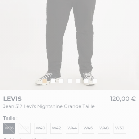
LEVIS
120,00 €
Jean 512 Levi's Nightshine Grande Taille
Taille :
W36
W38
W40
W42
W44
W46
W48
W50