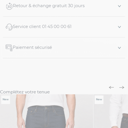
Coupe
regular
, confortable
Retour & échange gratuit 30 jours
Longueur de jambes 36US
Taille avec
passants pour ceinture
Fermeture par
braguette zippée
et bouton
Service client 01 45 00 00 61
Modèle
5 poches
: poches avant, poche ticket,...
Paiement sécurisé
Complétez votre tenue
New
New