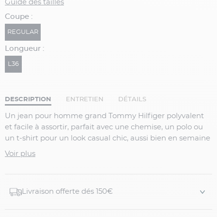
Guide des tailles
Coupe :
REGULAR
Longueur :
L36
DESCRIPTION
ENTRETIEN
DÉTAILS
Un
jean pour homme grand Tommy Hilfiger
polyvalent
et facile à assortir, parfait avec une chemise, un polo ou
un t-shirt pour un look casual chic, aussi bien en semaine
que le week-end.
Voir plus
Détails du produit :
Jean stone pour homme grand
Livraison offerte dés 150€
Denim avec
traitement sandblast
pour un rendu
authentique et moderne