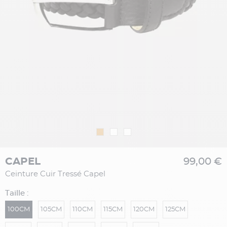
CAPEL
99,00 €
Ceinture Cuir Tressé Capel
Taille :
100CM
105CM
110CM
115CM
120CM
125CM