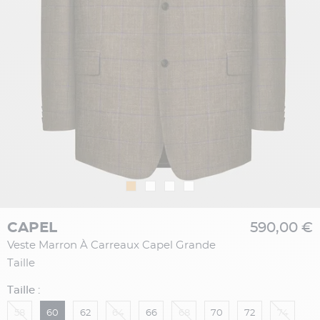
CAPEL
590,00 €
Veste Marron À Carreaux Capel Grande
Taille
Taille :
58
60
62
64
66
68
70
72
74