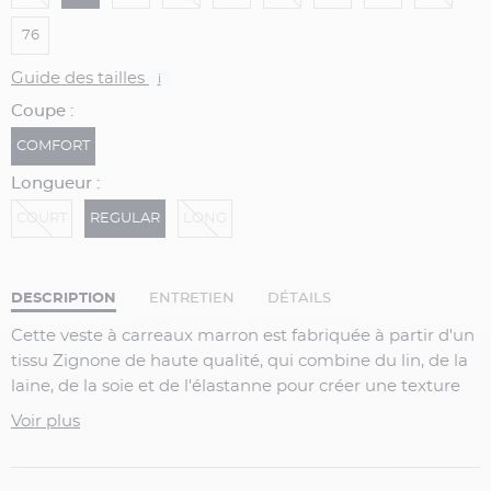
76
Guide des tailles
i
Coupe :
COMFORT
Longueur :
COURT
REGULAR
LONG
DESCRIPTION
ENTRETIEN
DÉTAILS
Cette veste à carreaux marron est fabriquée à partir d'un
tissu Zignone de haute qualité, qui combine du lin, de la
laine, de la soie et de l'élastanne pour créer une texture
douce et légèrement extensible. Le lin donne à la veste
Voir plus
un toucher léger et respirant, tandis que la laine apporte
de la chaleur et de la texture. La soie ajoute un éclat
subtil et une douceur luxueuse, tandis que l'élastanne