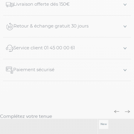
Livraison offerte dés 150€
assure une excellente extensibilité et un confort maximal.
Les carreaux marr...
Retour & échange gratuit 30 jours
Service client 01 45 00 00 61
Paiement sécurisé
Complétez votre tenue
New