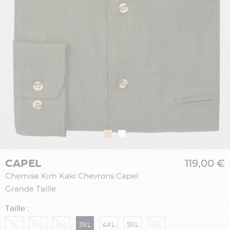
CAPEL
119,00 €
Chemise Kim Kaki Chevrons Capel
Grande Taille
Taille :
L
1XL
2XL
3XL
4XL
5XL
6XL