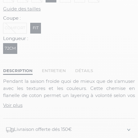
Guide des tailles
Coupe :
COMFORT
FIT
Longueur :
72CM
DESCRIPTION
ENTRETIEN
DÉTAILS
Pendant la saison froide quoi de mieux que de s'amuser
avec les textures et les couleurs. Cette chemise en
flanelle de coton permet un layering à volonté selon vos
envies.
Voir plus
Pourquoi vous allez l'adorer ?
Cette chemise en tissage chevrons souligne votre
Livraison offerte dés 150€
silhouette tout en restant confortable. Sa coupe a été