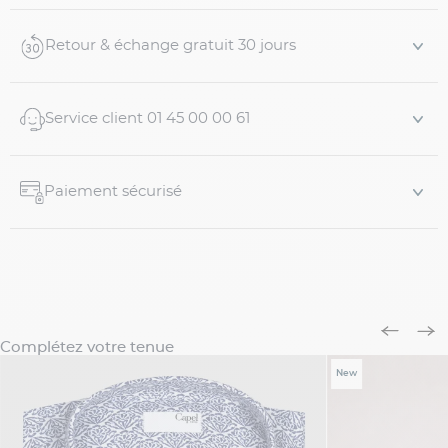
travaillée pour vous permettre une liberté de
mouvement insoupçonnée.
Retour & échange gratuit 30 jours
Caractéristiques
- 100% coton
Service client 01 45 00 00 61
- Tissu en flanelle de coton
- Tissage chevrons
- Modèle Kim P
Paiement sécurisé
-...
Complétez votre tenue
New