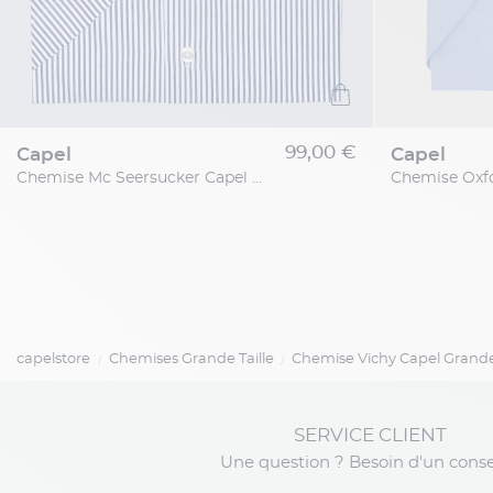
99,00 €
capel
capel
Chemise Mc Seersucker Capel Grande Taille
capelstore
Chemises Grande Taille
Chemise Vichy Capel Grande 
SERVICE CLIENT
Une question ? Besoin d'un conse