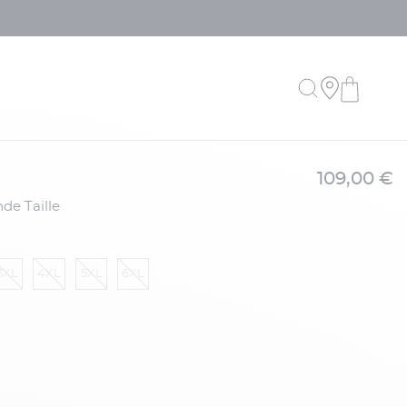
109,00 €
de Taille
3XL
4XL
5XL
6XL