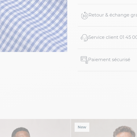
• Col pointes bouton
• Ruban tricolore le l
Retour & échange gra
Service client 01 45 0
Paiement sécurisé
New