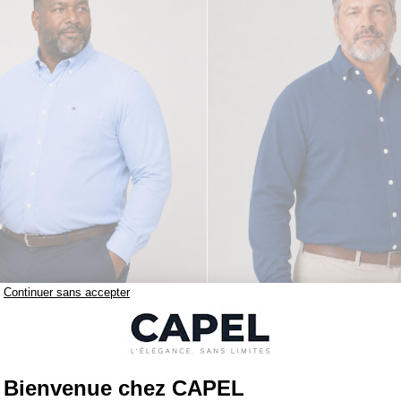
119,00 €
figer
tommy hilfiger
Chemise Maille Piquée Grande Taille Ciel