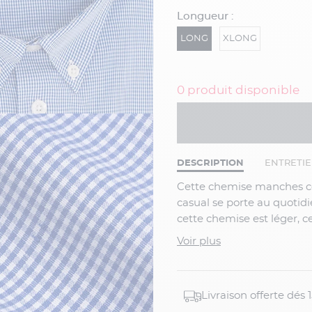
Longueur :
LONG
XLONG
0 produit disponible
DESCRIPTION
ENTRETI
Cette chemise manches courtes au col boutonné est parfaite pour l'été. Ce modèle
casual se porte au quotid
cette chemise est léger, c
beau et chaud. Ses carreau
Voir plus
un pantalon coton blanc
.
Caractéristiques :
Livraison offerte dés
• Coton 110g, très lég