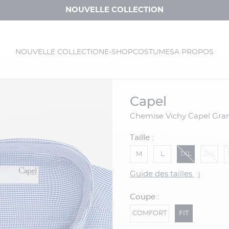
NOUVELLE COLLECTION
NOUVELLE COLLECTION
E-SHOP
COSTUMES
A PROPOS
capel
Chemise Vichy Capel Gran
Taille :
M
L
1XL
2XL
Guide des tailles
i
Coupe :
COMFORT
FIT