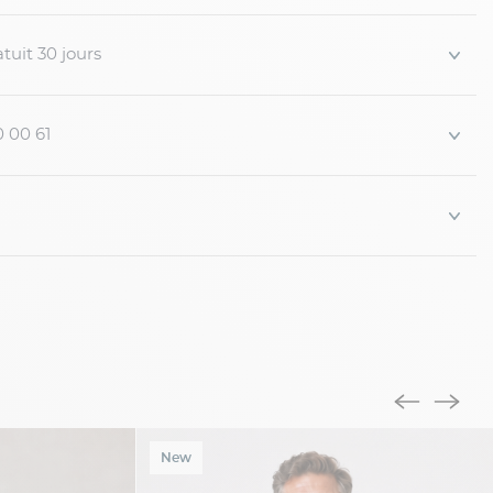
nées
ong de la sous...
tuit 30 jours
0 00 61
New