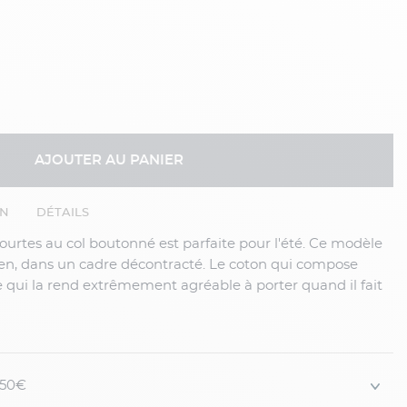
AJOUTER AU PANIER
EN
DÉTAILS
ien, dans un cadre décontracté. Le coton qui compose
e qui la rend extrêmement agréable à porter quand il fait
x vichy s'assortiront très bien avec
un bermuda beige
ou
 150€
er et idéal pour l'été