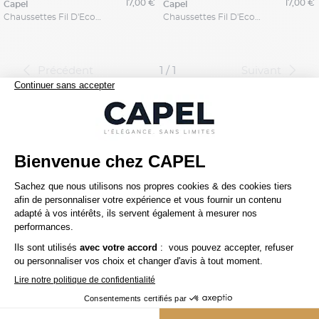
17,00 €
17,00 €
capel
capel
Chaussettes Fil D'Ecosse
Chaussettes Fil D'Ecosse
Précédent
1 / 1
Suivant
capelstore
Sous Vêtements Grande Taille
Chaussettes
Chaussettes Fil D'Écosse
SERVICE CLIENT
Une question ? Besoin d'un conseil ?
01 45 00 00 61
contact@capelstore.fr
Service Client du lundi au vendredi,