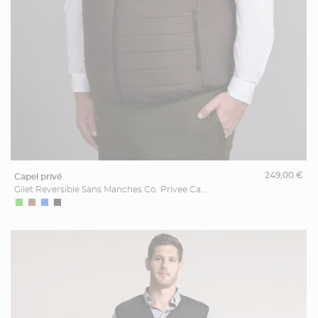
249,00 €
capel privé
Gilet Reversible Sans Manches Co. Privee Capel Grande Taille