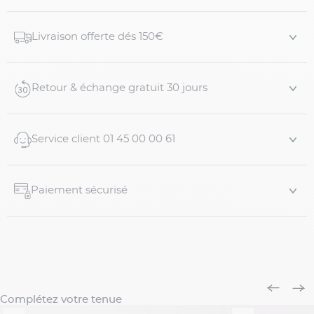
Notre mannequin mesure 2m01 pour 150kg et porte du
R-4XL
Livraison offerte dés 150€
Caractéristiques :
Retour & échange gratuit 30 jours
- Col châle
- Fermeture à boutons
Service client 01 45 00 00 61
- Motifs torsadés
- 2 poches plaquées
Paiement sécurisé
- Boutons effet cuir
- Finitions bord-côte aux manches et au bas
- Fab...
Complétez votre tenue