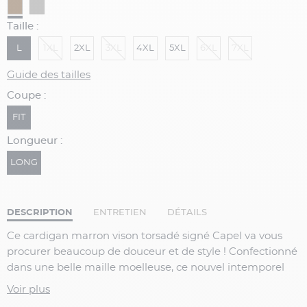
Taille :
L
1XL
2XL
3XL
4XL
5XL
6XL
7XL
Guide des tailles
Coupe :
FIT
Longueur :
LONG
DESCRIPTION
ENTRETIEN
DÉTAILS
Ce cardigan marron vison torsadé signé Capel va vous
procurer beaucoup de douceur et de style ! Confectionné
dans une belle maille moelleuse, ce nouvel intemporel
du dressing aux couleurs affirmées, se portera à merveille
Voir plus
sur une chemise ou sur un tee shirt.