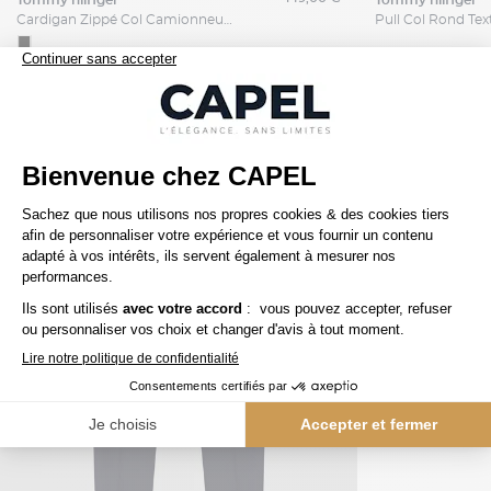
tommy hilfiger
tommy hilfiger
Cardigan Zippé Col Camionneur Grande Taille Noir
Nos clients aiment aussi