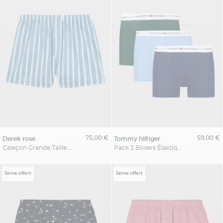
75,00 €
59,00 €
derek rose
tommy hilfiger
Caleçon Grande Taille Imprimé Rayures Bleu
Pack 3 Boxers Élastiques Multicolore Grande Taille
5ème offert
5ème offert