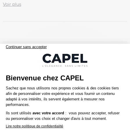
tout en confort. Sa matière stretch et sa construction
Voir plus
demi-doublée offrent légèreté et aisance au quotidien.
Détails du produit :
Veste de costume bleu homme grande taille
Existe en homme grand
C...
Livraison offerte dés 150€
Retour & échange gratuit 30 jours
Service client 01 45 00 00 61
Paiement sécurisé