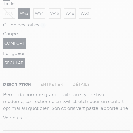
Taille :
W40
W42
W44
W46
W48
W50
Guide des tailles
i
Coupe :
COMFORT
Longueur :
REGULAR
DESCRIPTION
ENTRETIEN
DÉTAILS
Bermuda homme grande taille au style estival et
moderne, confectionné en twill stretch pour un confort
optimal au quotidien. Son coloris vert pastel apporte une
touche de fraîcheur et s’associe facilement avec un t-shirt
Voir plus
ou une chemise pour une tenue décontractée et
élégante.