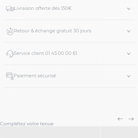
Détails du produit :
Livraison offerte dés 150€
Bermuda vert pastel droit grande taille
Twill stretch chino
Retour & échange gratuit 30 jours
Coupe droite
Poches italiennes à l’avant
Poches dos boutonnées
Service client 01 45 00 00 61
Fermeture par zip et bouton
Passants pour ceinture
Int...
Paiement sécurisé
Complétez votre tenue