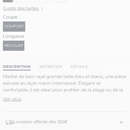
Guide des tailles
i
Coupe :
COMFORT
Longueur :
REGULAR
DESCRIPTION
ENTRETIEN
DÉTAILS
Maillot de bain rayé grande taille bleu et blanc, une pièce
estivale au style marin intemporel. Élégant et
confortable, il est idéal pour profiter de la plage ou de la
piscine avec style. Un maillot de bain léger et à séchage
Voir plus
rapide, parfait pour un look estival chic et décontracté.
Détails du produit :
Livraison offerte dés 150€
Maillot de bain rayé grande taille