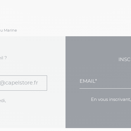
leu Marine
il ?
INSC
@capelstore.fr
En vous inscrivant
di,