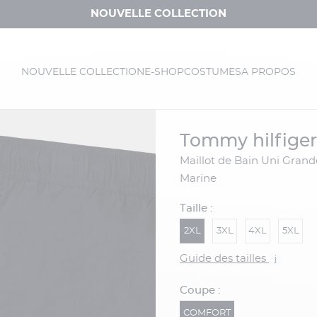
NOUVELLE COLLECTION
NOUVELLE COLLECTION
E-SHOP
COSTUMES
A PROPOS
tommy hilfiger
Maillot de Bain Uni Grande Taille Bleu
Marine
Taille :
2XL
3XL
4XL
5XL
Guide des tailles
i
Coupe :
COMFORT