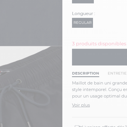
Longueur :
REGULAR
3 produits disponibles
DESCRIPTION
ENTRETI
Maillot de bain uni grande taille bleu marine Tommy Hilfiger, un indispensable au
style intemporel. Conçu en 
pour un usage optimal dura
élégant, idéal pour profite
Voir plus
Détails du produit :
Maillot de bain ho