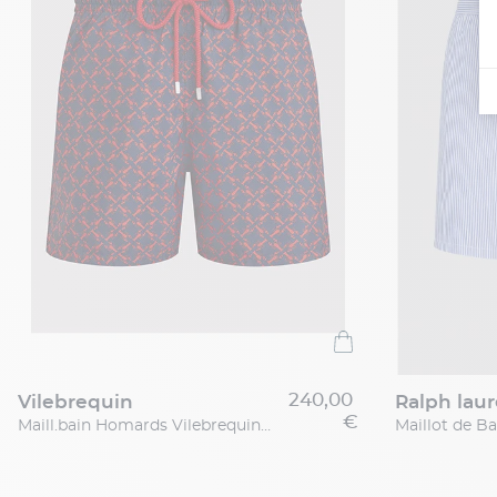
240,00
vilebrequin
ralph lau
€
Maill.bain Homards Vilebrequin Grande Taille