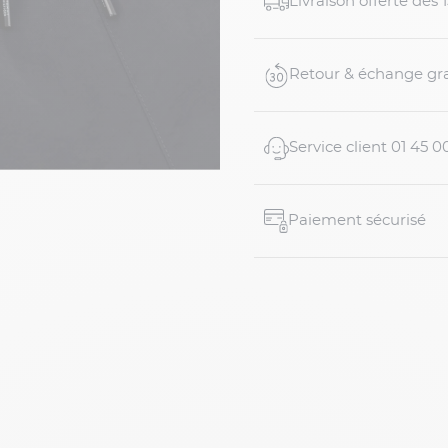
Livraison offerte dés
Adapté aux hommes
Coloris bleu marine 
Taille élastiquée ave
Retour & échange gra
Service client 01 45 0
Paiement sécurisé