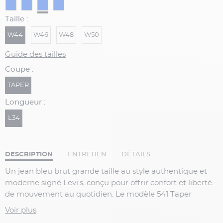
Taille :
W44
W46
W48
W50
Guide des tailles
Coupe :
TAPER
Longueur :
L34
DESCRIPTION
ENTRETIEN
DÉTAILS
Un jean bleu brut grande taille au style authentique et
moderne signé Levi's, conçu pour offrir confort et liberté
de mouvement au quotidien. Le modèle 541 Taper
présente une coupe plus large au niveau du bassin et des
Voir plus
cuisses, puis légèrement resserrée vers le bas pour une