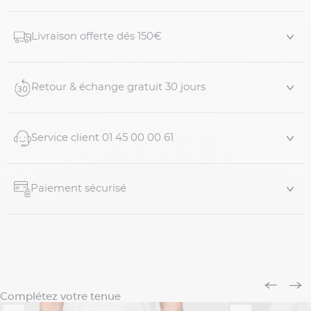
Existe en Homme Grand.
silhouette équilibrée et actuelle.
Détails du produit :
Livraison offerte dés 150€
Jean bleu brut grande taille
Modèle 541 Play a Tune Adv Taper
Retour & échange gratuit 30 jours
Coupe tapered fuselée
5 poches (2 poches cavalières, 1 poc...
Service client 01 45 00 00 61
Paiement sécurisé
Complétez votre tenue