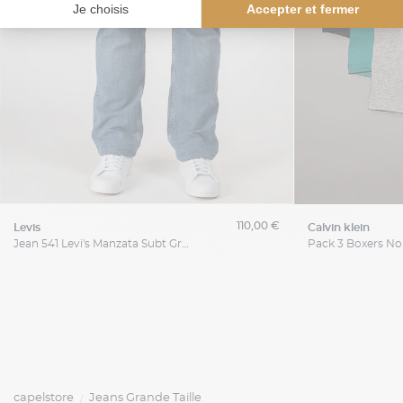
110,00 €
levis
calvin klein
Jean 541 Levi's Manzata Subt Grande Taille
capelstore
Jeans Grande Taille