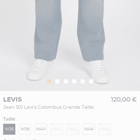
LEVIS
120,00 €
Jean 501 Levi's Colombus Grande Taille
Taille :
W36
W38
W40
W42
W44
W46
W48