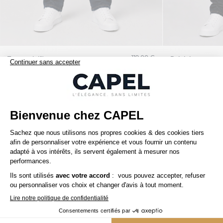
119,00 €
tommy hilfiger
ralph lauren
Jean pour Homme Grand Brut
Jean 5 Poches Gra
Nos clients aiment aussi
5ème offert