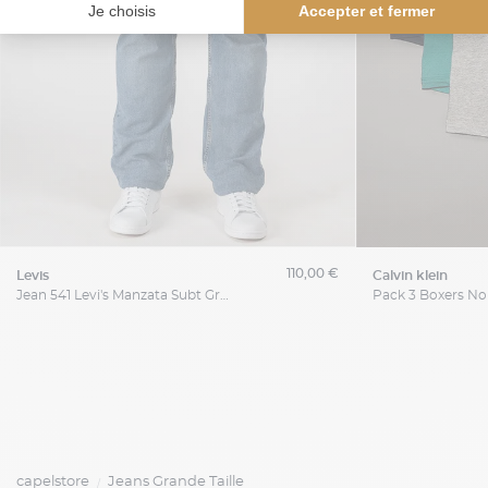
110,00 €
levis
calvin klein
Jean 541 Levi's Manzata Subt Grande Taille
capelstore
Jeans Grande Taille