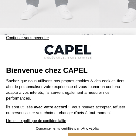
119,00 €
tommy hilfiger
ralph lauren
Jean pour Homme Grand Brut
Jean 5 Poches Gra
Nos clients aiment aussi
5ème offert