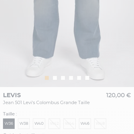
LEVIS
120,00 €
Jean 501 Levi's Colombus Grande Taille
Taille :
W36
W38
W40
W42
W44
W46
W48