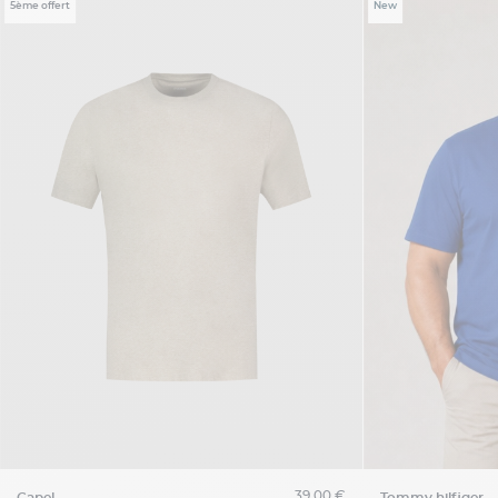
5ème offert
New
39,00 €