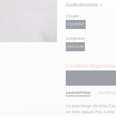
Guide des tailles
i
Coupe :
COMFORT
Longueur :
REGULAR
2 produits disponibles
DESCRIPTION
ENTRETI
Le polo beige de chez Capel 100% coton offre confort et élégance, il est idéal pour
un look casual chic, il alli