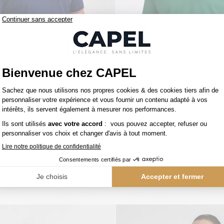
155,00 €
ren
ralph lauren
Polo Piqué Liserés Contrastés Grande Taille Marine