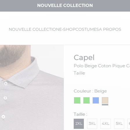
NOUVELLE COLLECTION
NOUVELLE COLLECTION
E-SHOP
COSTUMES
A PROPOS
capel
Polo Beige Coton Pique Capel Grande
Taille
Couleur : Beige
Taille :
2XL
3XL
4XL
5XL