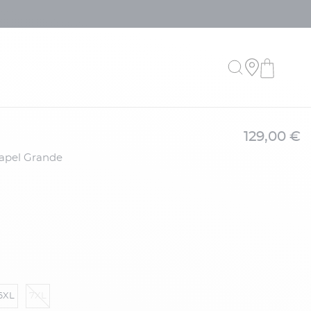
129,00 €
6XL
7XL