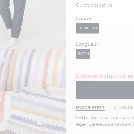
Guide des tailles
Coupe :
COMFORT
Longueur :
64CM
2 produits disponibles
DESCRIPTION
ENTRETI
Cette chemise multicolore 100% lin apporte confort et respirabilité grâce à son tissu
léger idéale pour un look à