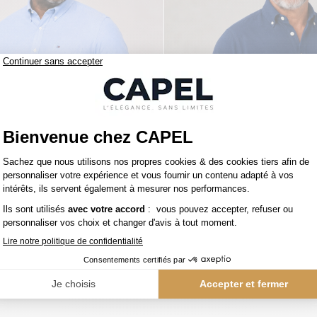
119,00 €
figer
tommy hilfiger
Chemise Maille Piquée Grande Taille Ciel