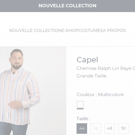
NOUVELLE COLLECTION
NOUVELLE COLLECTION
E-SHOP
COSTUMES
A PROPOS
capel
Chemise Ralph Lin Raye Capel Capel
Grande Taille
Couleur : Multicolore
Taille :
44
46
48
50