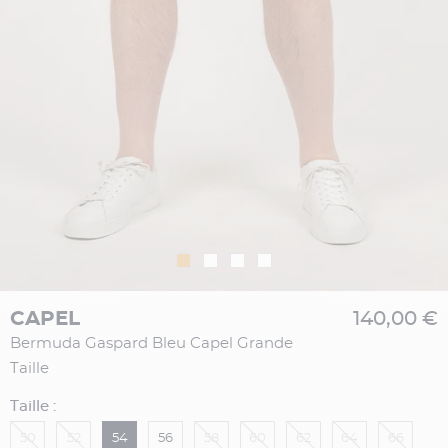
CAPEL
140,00 €
Bermuda Gaspard Bleu Capel Grande
Taille
Taille :
50
52
54
56
58
60
62
64
66