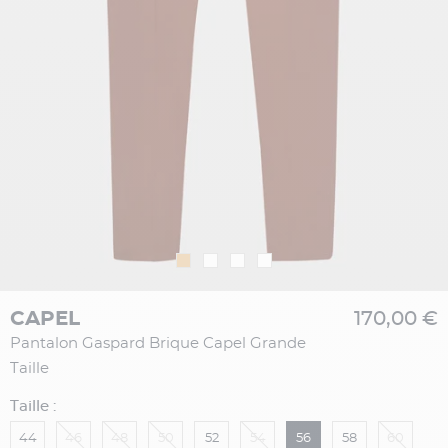
CAPEL
170,00 €
Pantalon Gaspard Brique Capel Grande
Taille
Taille :
44
46
48
50
52
54
56
58
60