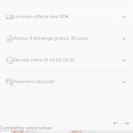
un bas à 19cm. Ses nombreux détails de finitions et de
confort en feront un indispensable de votre vestiaire.
Livraison offerte dés 150€
Bonne nouvelle : Cette coupe est disponible dans de
nombreux autre coloris !
Caract...
Retour & échange gratuit 30 jours
Service client 01 45 00 00 61
Paiement sécurisé
Complétez votre tenue