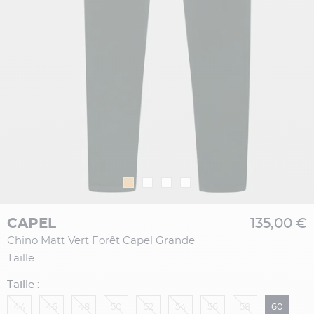
CAPEL
135,00 €
Chino Matt Vert Forêt Capel Grande
Taille
Taille :
44
46
48
50
52
54
56
58
60