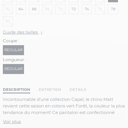
62
64
66
68
70
72
74
76
78
80
Guide des tailles
i
Coupe :
REGULAR
Longueur :
REGULAR
DESCRIPTION
ENTRETIEN
DÉTAILS
Incontournable d'une collection Capel, le chino Matt
revient cette saison en coloris vert Forêt, la couleur la plus
tendance du moment! Ce pantalon est confectionné
dans un tissu ni trop léger, ni trop épais idéal pour l'hiver
Voir plus
et les intersaisons. Sa coupe est droite et moderne avec