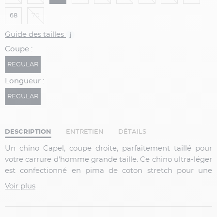
68
70
Guide des tailles
i
Coupe :
REGULAR
Longueur :
REGULAR
DESCRIPTION
ENTRETIEN
DÉTAILS
Un chino Capel, coupe droite, parfaitement taillé pour
votre carrure d'homme grande taille. Ce chino ultra-léger
est confectionné en pima de coton stretch pour une
résistance à toute épreuve. Ce pantalon est doux et
Voir plus
confortable, et doté d'une ceinture en gomme élastiquée
pour vous accompagner dans tous vos mouvements. Il
est ultra-léger et sera votre allié pendant toute la saison