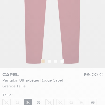
CAPEL
195,00 €
Pantalon Ultra-Léger Rouge Capel
Grande Taille
Taille :
50
52
54
56
58
60
62
64
66