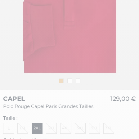
CAPEL
129,00 €
Polo Rouge Capel Paris Grandes Tailles
Taille :
L
1XL
2XL
3XL
4XL
5XL
6XL
7XL