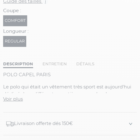
Guide des tailles
i
Coupe :
COMFORT
Longueur :
REGULAR
DESCRIPTION
ENTRETIEN
DÉTAILS
POLO CAPEL PARIS
Le polo qui était un vêtement très sport est aujourd'hui
décliné dans différentes matières, manches longues ou
Voir plus
manches courtes.. pour devenir un vêtement idéal pour
un style sport-chic.
Proposé en manches longues, le polo en 100% coton, a
Livraison offerte dés 150€
été conçu dans un coton respirant et agréable au porter.
Ses détails contrastés au niveau de l'intérieur du col et de