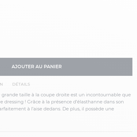
AJOUTER AU PANIER
EN
DÉTAILS
re dressing ! Grâce à la présence d’élasthanne dans son
arfaitement à l’aise dedans. De plus, il possède une
n confort optimal. Il se porte facilement et se marie avec
idien à porter de manière casual avec des baskets et un tee-
us moderne-chic avec une chemise unie ...