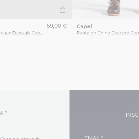
59,00 €
capel
Bretelles Carreaux Ecossais Capel Grande Taille
il ?
INSC