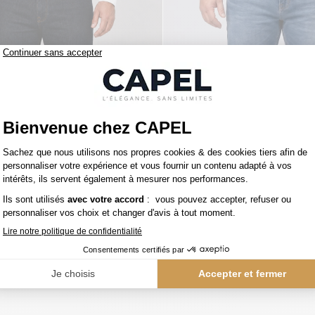
179,00 €
ren
tommy hilfiger
s Grande Taille Brut
Jean pour Homme Grand St