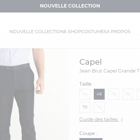
NOUVELLE COLLECTION
NOUVELLE COLLECTION
E-SHOP
COSTUMES
A PROPOS
capel
Jean Brut Capel Grande Ta
Taille :
44
46
48
50
70
72
Guide des tailles
i
Coupe :