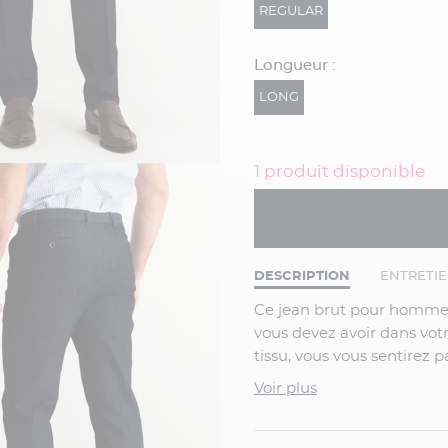
REGULAR
Longueur :
LONG
1 produit disponible
DESCRIPTION
ENTRETI
Ce jean brut pour homme grande taille à la coupe droite est un incontournable que
vous devez avoir dans vot
tissu, vous vous sentirez p
ceinture élastiquée pour u
Voir plus
tout. Il est idéal au quot
shirt ou bien de façon pl