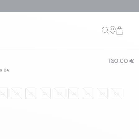
160,00 €
ille
52
54
56
58
60
62
64
66
68