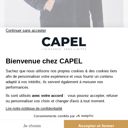
449,00 €
ralph lauren
Blouson Velours Grande Taille Marine
Précédent
1 / 1
Suivant