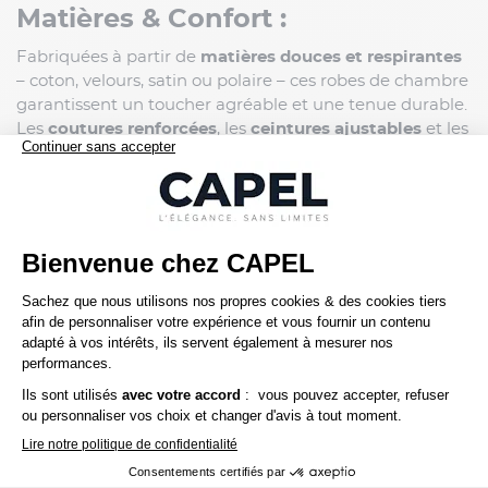
Matières & Confort :
Fabriquées à partir de
matières douces et respirantes
– coton, velours, satin ou polaire – ces robes de chambre
garantissent un toucher agréable et une tenue durable.
Les
coutures renforcées
, les
ceintures ajustables
et les
poches latérales
assurent un confort optimal, quel que
soit le moment de la journée.
Marques & Style :
Capelstore collabore avec des
marques spécialisées
dans les grandes tailles
pour proposer des modèles
élégants, du style classique au moderne. Col châle,
fermeture zippée ou bouton-pression : chaque robe de
chambre est pensée pour s’adapter à votre style et à vos
besoins saisonniers.
Disponibilité :
Disponible en
taille 3XL
, cette collection s’adresse à