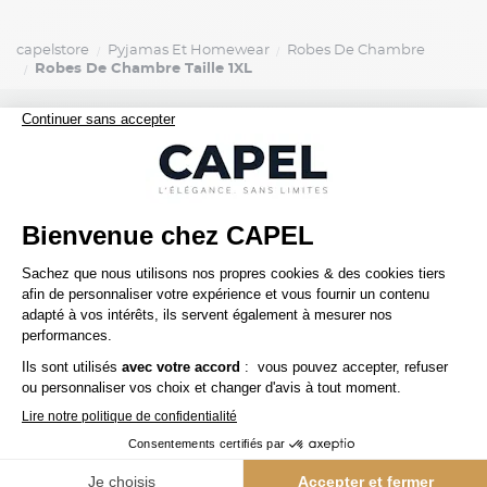
capelstore
Pyjamas Et Homewear
Robes De Chambre
Robes De Chambre Taille 1XL
SERVICE CLIENT
Une question ? Besoin d'un conseil ?
01 45 00 00 61
contact@capelstore.fr
Service Client du lundi au vendredi,
de 10h à 18h
INSCRIVEZ-VOUS À LA NEWSLETTER