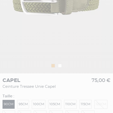
CAPEL
75,00 €
Ceinture Tressee Unie Capel
Taille :
90CM
95CM
100CM
105CM
110CM
115CM
120CM