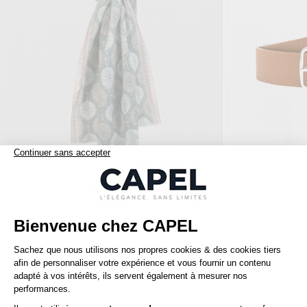
139,00 €
capel
capel
Chèche motifs palmes coton/lin vert, beige et blanc
Ceinture Cuir Gra
Nos clients aiment aussi