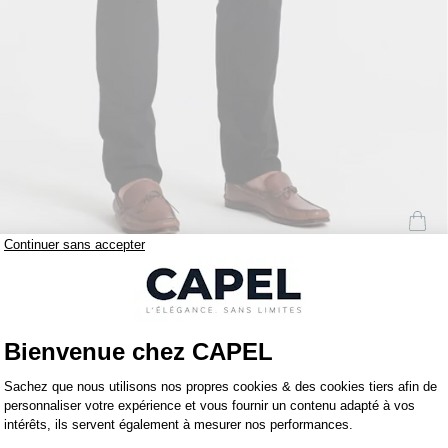
195,00 €
capel
Jean Detroit Noir Capel Grande Taille