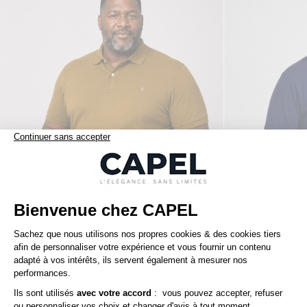
165,00 €
ralph lauren
ralph lauren
Polo Interlock Grande Taille Marron Café