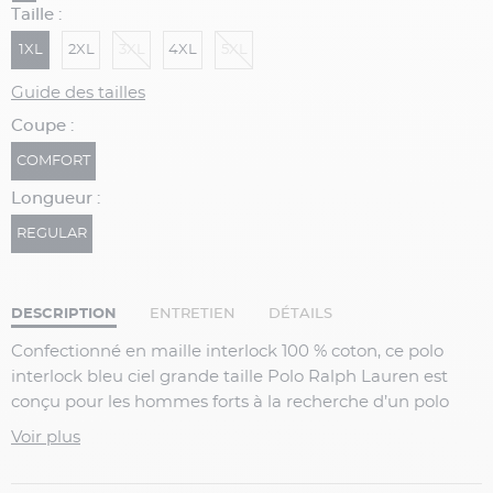
Taille :
1XL
2XL
3XL
4XL
5XL
Guide des tailles
Coupe :
COMFORT
Longueur :
REGULAR
DESCRIPTION
ENTRETIEN
DÉTAILS
Confectionné en
maille interlock 100 % coton
, ce
polo
interlock bleu ciel grande taille
Polo Ralph Lauren
est
conçu pour les
hommes forts
à la recherche d’un polo
confortable, élégant et facile à porter
. Sa maille interlock
Voir plus
offre un toucher doux, une belle tenue et un excellent
confort tout au long de la journée.