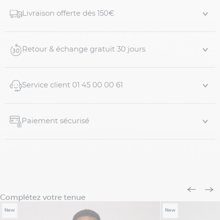
Détails du produit :
Livraison offerte dés 150€
Polo uni bleu ciel grande taille
Logo Polo Ralph Lauren brodé sur la poitrine
Retour & échange gratuit 30 jours
Manches courtes avec
bords côtelés (rib)
Patte de boutonnage a...
Service client 01 45 00 00 61
Paiement sécurisé
Complétez votre tenue
New
New