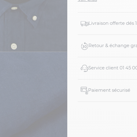
Lauren.
Détails du produit :
Livraison offerte dés
Chemise en lin bleu
Adaptée aux homme
Coupe confortable
Retour & échange gra
Coloris bleu marine 
Tissu en pu...
Service client 01 45 0
Paiement sécurisé