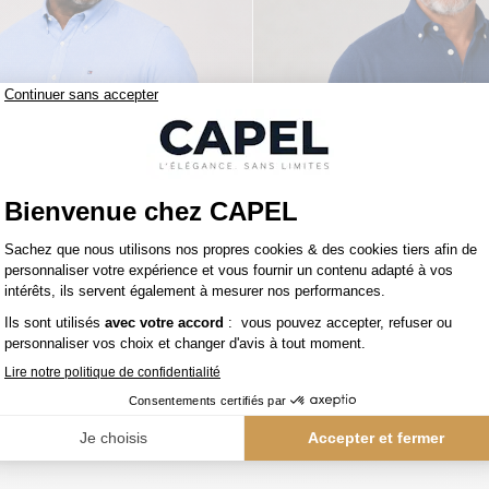
119,00 €
figer
tommy hilfiger
Chemise Maille Piquée Grande Taille Ciel