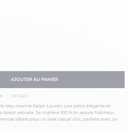
AJOUTER AU PANIER
EN
DÉTAILS
ille bleu marine Ralph Lauren
, une pièce élégante et
a saison estivale. Sa matière
100 % lin
assure fraîcheur,
emise idéale pour un look casual chic, parfaite avec un
r pour un style élégant et décontracté signé Ralph