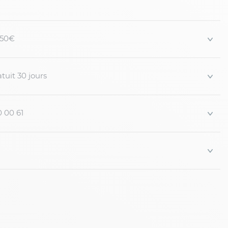
 150€
 marine grande taille
s forts
tuit 30 jours
uni
0 00 61