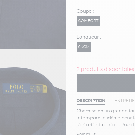
Coupe :
COMFORT
Longueur :
64CM
2 produits disponibles
DESCRIPTION
ENTRETI
Chemise en lin grande ta
intemporelle idéale pour l
légèreté et confort.
Une ch
chino ou un pantalon lége
Voir plus