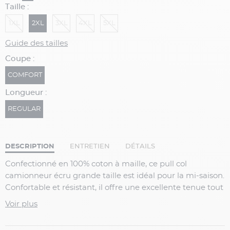
Taille :
1XL
2XL
3XL
4XL
5XL
Guide des tailles
Coupe :
COMFORT
Longueur :
REGULAR
DESCRIPTION
ENTRETIEN
DÉTAILS
Confectionné en
100% coton à maille
, ce
pull col
camionneur écru grande taille
est idéal pour la mi-saison.
Confortable et résistant, il offre une excellente tenue tout
en assurant chaleur et aisance, pour un style casual
Voir plus
parfaitement adapté aux morphologies fortes.