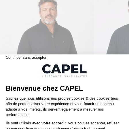
149,00 €
tommy hilfiger
tommy hilfiger
Cardigan Zippé Col Camionneur Grande Taille Noir