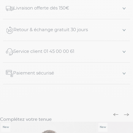
Détails produit :
Livraison offerte dés 150€
Pull col camionneur écru grande taille
Maille coton, chaude et confortable
Col camionneur zippé
Retour & échange gratuit 30 jours
Manches longues
Finitions côtelées au col, aux poignets et à la base
Logo brodé sur la poitrin...
Service client 01 45 00 00 61
Paiement sécurisé
Complétez votre tenue
New
New