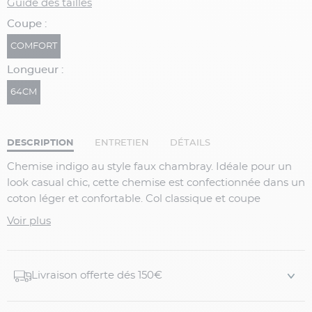
Guide des tailles
Coupe :
COMFORT
Longueur :
64CM
DESCRIPTION
ENTRETIEN
DÉTAILS
Chemise indigo au style faux chambray. Idéale pour un
look casual chic, cette chemise est confectionnée dans un
coton léger et confortable. Col classique et coupe
moderne, elle se porte facilement au quotidien.
Voir plus
Détails produit :
Chemise grande taille bleu indigo
Livraison offerte dés 150€
Col classique
Manches longues