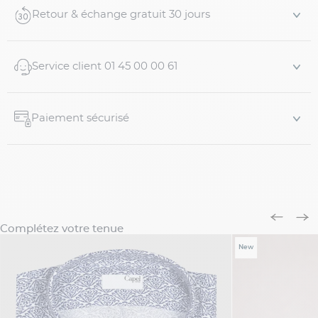
Poignets boutonnés
Retour & échange gratuit 30 jours
Fermeture boutonnée
Tissu chambray
Coupe classique
Service client 01 45 00 00 61
Composition
: 100% coton
Taille et coupe
: Notre mannequin mesure 1m92 pour
Paiement sécurisé
120kg et porte du 46 coupe comf...
Complétez votre tenue
New