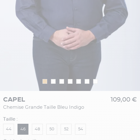
CAPEL
109,00 €
Chemise Grande Taille Bleu Indigo
Taille :
44
46
48
50
52
54