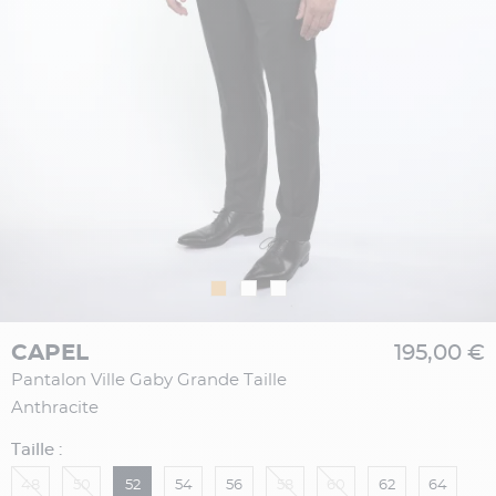
CAPEL
195,00 €
Pantalon Ville Gaby Grande Taille
Anthracite
Taille :
48
50
52
54
56
58
60
62
64