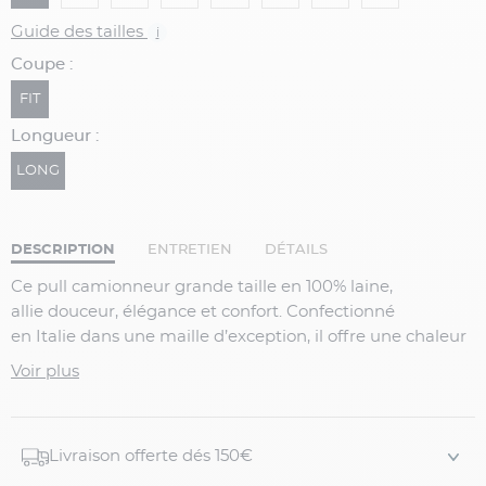
Guide des tailles
i
Coupe :
FIT
Longueur :
LONG
DESCRIPTION
ENTRETIEN
DÉTAILS
Ce
pull camionneur grande taille en 100% laine,
allie
douceur, élégance et confort.
Confectionné
en
Italie
dans une maille d’exception, il offre une chaleur
naturelle tout en restant léger et agréable à porter.
Son
Voir plus
col zippé façon camionneur ajoute une touche
contemporaine et sportive à une pièce intemporelle du
vestiaire masculin. L
es finitions côtelées au col, aux
Livraison offerte dés 150€
poignets et à la base assurent un maintien parfait et une