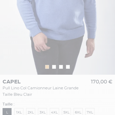
CAPEL
170,00 €
Pull Lino Col Camionneur Laine Grande
Taille Bleu Clair
Taille :
L
1XL
2XL
3XL
4XL
5XL
6XL
7XL