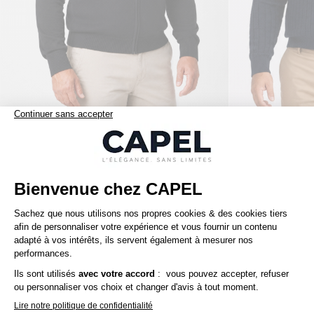
149,00 €
tommy hilfiger
tommy hilfiger
Cardigan Zippé Col Camionneur Grande Taille Noir
Nos clients aiment aussi