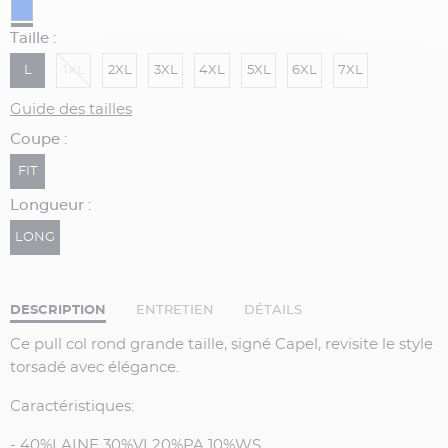
Taille :
L
1XL
2XL
3XL
4XL
5XL
6XL
7XL
Guide des tailles
Coupe :
FIT
Longueur :
LONG
DESCRIPTION
ENTRETIEN
DÉTAILS
Ce pull col rond grande taille, signé Capel, revisite le style
torsadé avec élégance.
Caractéristiques:
-
40%LAINE 30%VI 20%PA 10%WS