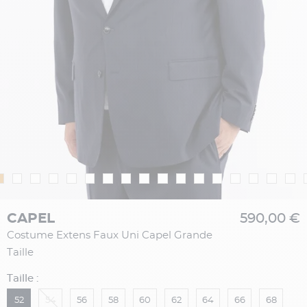
CAPEL
590,00 €
Costume Extens Faux Uni Capel Grande
Taille
Taille :
52
54
56
58
60
62
64
66
68