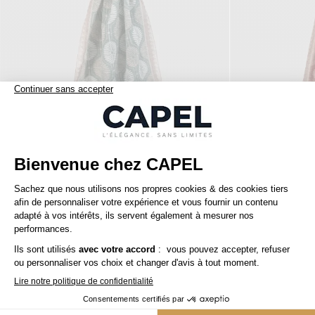
139,00 €
capel
capel
Chèche motifs palmes coton/lin vert, beige et blanc
capelstore
Accessoires
Écharpes & Chèches