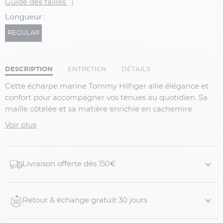
Guide des tailles
i
Longueur :
REGULAR
DESCRIPTION
ENTRETIEN
DÉTAILS
Cette écharpe marine Tommy Hilfiger allie élégance et
confort pour accompagner vos tenues au quotidien. Sa
maille côtelée et sa matière enrichie en cachemire
offrent douceur, chaleur et raffinement pendant toute la
Voir plus
saison hivernale.
Détails du produit :
Écharpe grande taille marine
Livraison offerte dés 150€
Maille côtelée élégante
Toucher doux et confortable
Logo Tommy Hilfiger brodé
Retour & échange gratuit 30 jours
Style sobre et intemporel
Finitions soignées