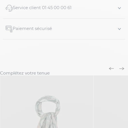
Service client 01 45 00 00 61
Composition : 50% coton bio, 45% coton, 5% cachemire
Taille et coupe...
Paiement sécurisé
Complétez votre tenue