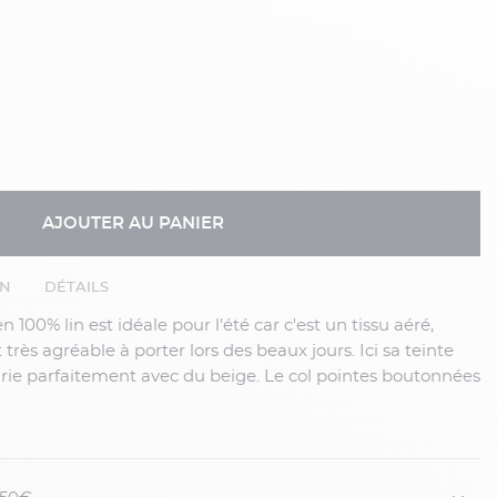
AJOUTER AU PANIER
EN
DÉTAILS
t très agréable à porter lors des beaux jours. Ici sa teinte
arie parfaitement avec du beige. Le col pointes boutonnées
al chic et contemporain.
 décontractée et simple avec un
pantalon
ou un
jean
.