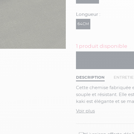
Longueur :
64CM
1 produit disponible
DESCRIPTION
ENTRETI
Cette chemise fabriquée en 100% lin est idéale pour l'été car c'est un tissu aéré,
souple et résistant. Elle es
kaki est élégante et se m
lui confère un esprit casu
Voir plus
Elle se porte de manière
Caractéristiques :