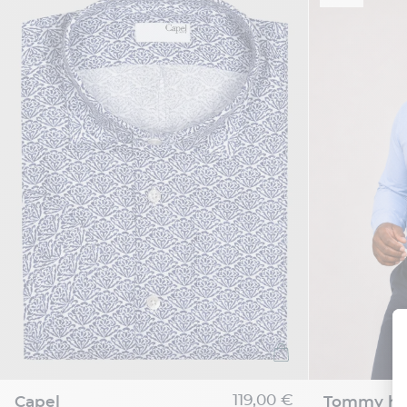
119,00 €
capel
tommy hil