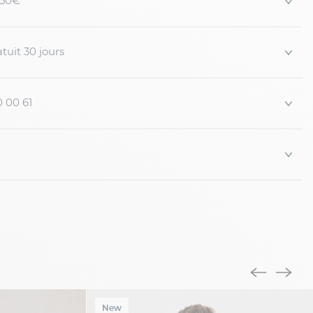
 150€
tuit 30 jours
0 00 61
New