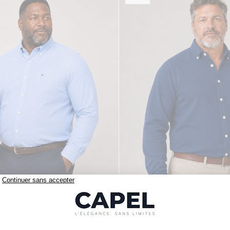
119,00 €
figer
tommy hilfiger