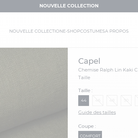
NOUVELLE COLLECTION
NOUVELLE COLLECTION
E-SHOP
COSTUMES
A PROPOS
capel
Chemise Ralph Lin Kaki Capel Grande
Taille
Taille :
44
46
48
50
Guide des tailles
Coupe :
COMFORT