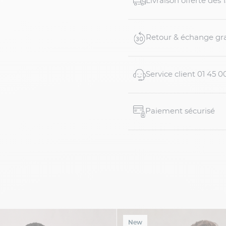
Livraison offerte dés
- 100% lin
- Modèle Ralph
Retour & échange gra
- Manches longues
Service client 01 45 0
- Col pointes boutonnées
- Gor...
Paiement sécurisé
New