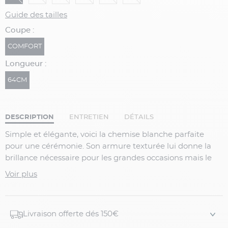
Guide des tailles
Coupe :
COMFORT
Longueur :
64CM
DESCRIPTION
ENTRETIEN
DÉTAILS
Simple et élégante, voici la chemise blanche parfaite
pour une cérémonie. Son armure texturée lui donne la
brillance nécessaire pour les grandes occasions mais le
tissu n'est pas épais et ne vous tiendra pas chaud.
Voir plus
Coup de coeur pour l'élégance du col semi-italien, de la
gorge cachée et des poignets mousquetaires, cette
chemise en 100% coton est must have pour une
Livraison offerte dés 150€
cérémonie.