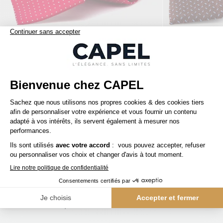
85,00 €
capel
capel
Cravate Pois Capel Paris Grandes Tailles
capelstore
Accessoires
Cravates
Cravate Rayée Club Capel Grande Taille
SERVICE CLIENT
Une question ? Besoin d'un conseil ?