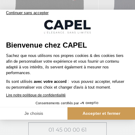
110,00 €
tommy hilfiger
tommy hilfiger
Coffret Écharpe & Bonnet Noirs Tommy Hilfiger
capelstore
Accessoires
Bonnets & Chapeaux
Bonnet Rouge Tommy Hilfiger
SERVICE CLIENT
Une question ? Besoin d'un conseil ?
01 45 00 00 61