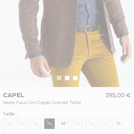
CAPEL
395,00 €
Veste Faux Uni Capel Grande Taille
Taille :
58
60
62
64
66
68
70
72
74