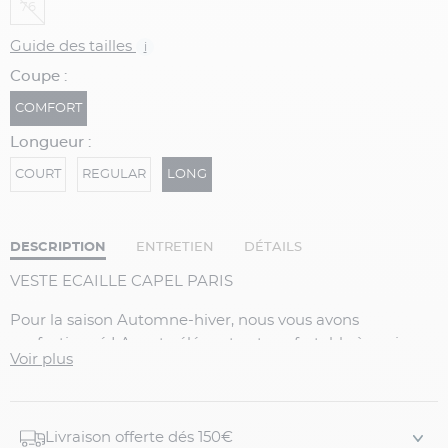
76
Guide des tailles
i
Coupe :
COMFORT
Longueur :
COURT
REGULAR
LONG
DESCRIPTION
ENTRETIEN
DÉTAILS
VESTE ECAILLE CAPEL PARIS
Pour la saison Automne-hiver, nous vous avons
confectionné LA veste élégante et confortable à avoir
Voir plus
ABSOLUMENT ! Entièrement doublée, cette veste
marron pour hommes grandes tailles possède un
dessous de col fantaisie sur une base de feutrine rouille,
marine et vert. Pour plus de praticité, vous trouverez
Livraison offerte dés 150€