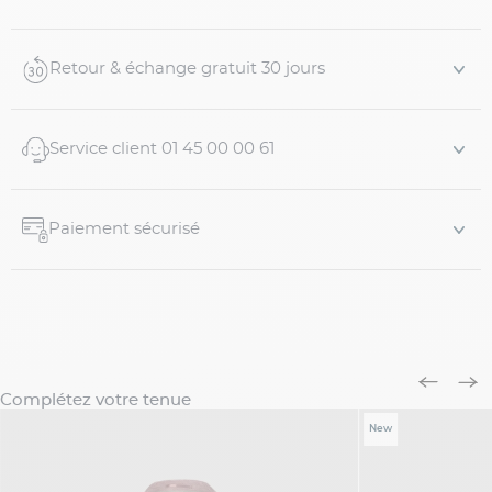
également deux poches intérieures et une poche
contrastée fermée avec un bouton. Cette veste a été
conçu dans un tissu mouliné, dans des tons de ...
Retour & échange gratuit 30 jours
Service client 01 45 00 00 61
Paiement sécurisé
Complétez votre tenue
New