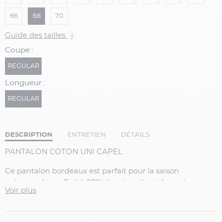
66
68
70
Guide des tailles
i
Coupe :
REGULAR
Longueur :
REGULAR
DESCRIPTION
ENTRETIEN
DÉTAILS
PANTALON COTON UNI CAPEL
Ce pantalon bordeaux est parfait pour la saison
automne-hiver. Fait à 98% de coton, il est doux et
Voir plus
agréable au toucher. La présence d’élasthanne à hauteur
de 2% permet un rendu stretch et extensible pour un
confort optimal. Pour un look chic-décontracté, ce