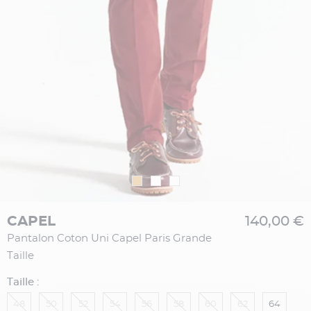
CAPEL
140,00 €
Pantalon Coton Uni Capel Paris Grande
Taille
Taille :
48
50
52
54
56
58
60
62
64