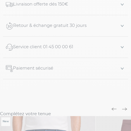
vêtement est celui qu’il vous faut. Très facile à porter, le
Livraison offerte dés 150€
bordeaux apportera de la couleur à votre tenue, tout en
restant élégant.
Retour & échange gratuit 30 jours
Boutons neutres
Ceinture en gomme élastiquée griffée C...
Service client 01 45 00 00 61
Paiement sécurisé
Complétez votre tenue
New